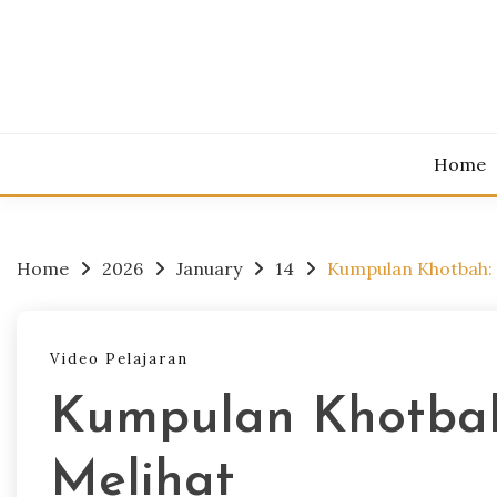
Skip
to
content
Belajar Kho
BEL
Home
Home
2026
January
14
Kumpulan Khotbah: 
Video Pelajaran
Kumpulan Khotbah
Melihat