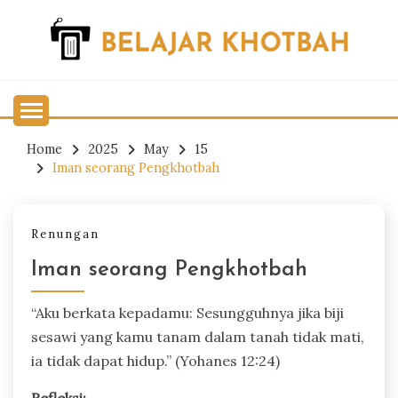
Skip
to
content
Belajar Khotbah
BELAJAR KHOTBAH
Home
2025
May
15
Iman seorang Pengkhotbah
Renungan
Iman seorang Pengkhotbah
“Aku berkata kepadamu: Sesungguhnya jika biji
sesawi yang kamu tanam dalam tanah tidak mati,
ia tidak dapat hidup.” (Yohanes 12:24)
Refleksi: