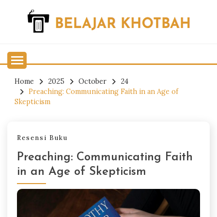
Skip
to
content
Belajar Khotbah
BELAJAR KHOTBAH
Home
2025
October
24
Preaching: Communicating Faith in an Age of
Skepticism
Resensi Buku
Preaching: Communicating Faith
in an Age of Skepticism