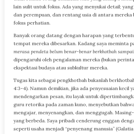
lain sulit untuk fokus. Ada yang menyukai detail; yan
dan perempuan, dan rentang usia di antara mereka 
fokus perhatian.
Banyak orang datang dengan harapan yang terbentuk
tempat mereka dibesarkan. Kadang saya meminta pa
merasa pendeta belum benar-benar berkhotbah sampa
dipengaruhi oleh pengalaman mereka (bukan perintah 
ekspektasi budaya atau subkultur mereka.
Tugas kita sebagai pengkhotbah bukanlah berkhotbah
4:3–4). Namun demikian, jika ada penyesuaian kecil
mendengarkan pesan, itu layak untuk dipertimbangka
guru retorika pada zaman kuno, menyebutkan bahwa 
mengajar, menyenangkan, dan menggugah. Masing-
yang berbeda. Saya pribadi cenderung enggan deng
seperti usaha menjadi “penyenang manusia” (Galatia 1: