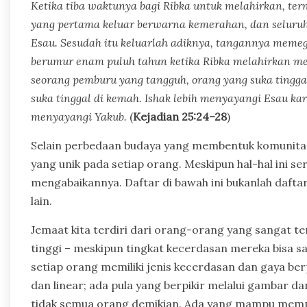
Ketika tiba waktunya bagi Ribka untuk melahirkan, t
yang pertama keluar berwarna kemerahan, dan seluruh 
Esau. Sesudah itu keluarlah adiknya, tangannya memeg
berumur enam puluh tahun ketika Ribka melahirkan me
seorang pemburu yang tangguh, orang yang suka tinggal
suka tinggal di kemah. Ishak lebih menyayangi Esau kar
menyayangi Yakub.
(
Kejadian 25:24–28
)
Selain perbedaan budaya yang membentuk komunitas 
yang unik pada setiap orang. Meskipun hal-hal ini s
mengabaikannya. Daftar di bawah ini bukanlah dafta
lain.
Jemaat kita terdiri dari orang-orang yang sangat te
tinggi – meskipun tingkat kecerdasan mereka bisa saja
setiap orang memiliki jenis kecerdasan dan gaya berp
dan linear; ada pula yang berpikir melalui gambar dan
tidak semua orang demikian. Ada yang mampu memp