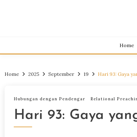
Skip
to
content
Belajar Kho
BEL
Home
Home
2025
September
19
Hari 93: Gaya y
Hubungan dengan Pendengar
Relational Preachi
Hari 93: Gaya yan