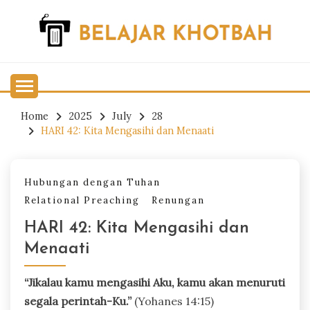
Skip
to
content
Belajar Khotbah
BELAJAR KHOTBAH
Home
2025
July
28
HARI 42: Kita Mengasihi dan Menaati
Hubungan dengan Tuhan
Relational Preaching
Renungan
HARI 42: Kita Mengasihi dan
Menaati
“Jikalau kamu mengasihi Aku, kamu akan menuruti
segala perintah-Ku.”
(Yohanes 14:15)