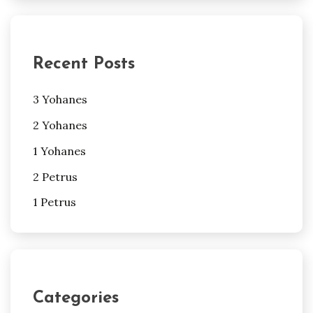
Recent Posts
3 Yohanes
2 Yohanes
1 Yohanes
2 Petrus
1 Petrus
Categories