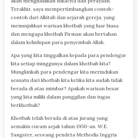
akan menghasilkan sukacita dan perayaan.
Terakhir, saya mempertimbangkan contoh-
contoh dari Alkitab dan sejarah gereja, yang
menunjukkan warisan khotbah yang luar biasa
dan mengapa khotbah Firman akan bertahan
dalam kehidupan para penyembah Allah.
Apa yang kita tinggalkan kepada para pendengar
kita setiap minggunya dalam khotbah kita?
Mungkinkah para pendengar kita merindukan
sesuatu dari khotbah kita ketika kita sudah tidak
berada di atas mimbar? Apakah warisan besar
yang kita miliki dalam panggilan dan tugas
berkhotbah?
Khotbah telah berada di atas jurang yang
semakin curam sejak tahun 1950-an. W.E.
Sangster, seorang pendeta Methodis Inggris