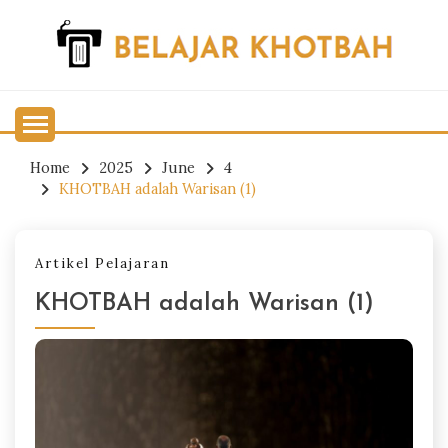
Skip
to
content
Belajar Khotbah
BELAJAR KHOTBAH
Home
2025
June
4
KHOTBAH adalah Warisan (1)
Artikel Pelajaran
KHOTBAH adalah Warisan (1)