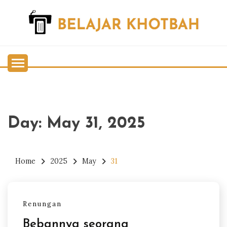
Skip
to
content
Belajar Khotbah
BELAJAR KHOTBAH
Day:
May 31, 2025
Home
2025
May
31
Renungan
Bebannya seorang